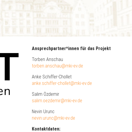
Ansprechpartner*innen für das Projekt
Torben Anschau
torben.anschau@mki-ev.de
Anke Schiffer-Chollet
anke.schiffer-chollet@mki-ev.de
Salim Özdemir
salim.oezdemir@mki-ev.de
Nevin Urunc
nevin.urunc@mki-ev.de
Kontaktdaten: